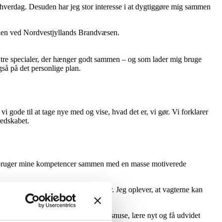
 hverdag. Desuden har jeg stor interesse i at dygtiggøre mig sammen
enheden ved Nordvestjyllands Brandvæsen.
 er tre specialer, der hænger godt sammen – og som lader mig bruge
så på det personlige plan.
vi gode til at tage nye med og vise, hvad det er, vi gør. Vi forklarer
redskabet.
lig bruger mine kompetencer sammen med en masse motiverede
ælp til små byløb og fodboldstævner. Jeg oplever, at vagterne kan
e rækker endnu. Hér kan vi nemlig snuse, lære nyt og få udvidet