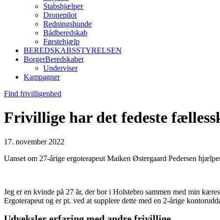
Stabshjælper
Dronepilot
Redningshunde
Bådberedskab
Førstehjælp
BEREDSKABSSTYRELSEN
BorgerBeredskabet
Underviser
Kampagner
Find frivilligenhed
Frivillige har det fedeste fælles
17. november 2022
Uanset om 27-årige ergoterapeut Maiken Østergaard Pedersen hjælper 
Jeg er en kvinde på 27 år, der bor i Holstebro sammen med min kæreste 
Ergoterapeut og er pt. ved at supplere dette med en 2-årige kontoru
Udveksler erfaring med andre frivillige