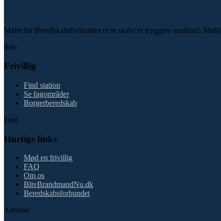
Målet for Beredskabsforbundet er at skabe et tryggere samfund. Midlet e
Bliv
Frivillig
Find station
Se fagområder
Borgerberedskab
Find
Hurtige links
Mød en frivillig
FAQ
Om os
BlivBrandmandNu.dk
Beredskabsforbundet
Adresse