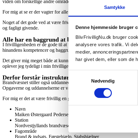
viden om forskellige andre områder.
Samtykke
For mig at se er der vagter for alle – og det synes jeg er godt, da det 
Noget af det gode ved at være frivillig er også, at du kan prøve dine 
Denne hjemmeside bruger c
og fagligt givende.
BlivFrivilligNu.dk bruger cooki
Alle har en baggrund at bidrage med
analysere vores trafik. Vi d
I frivilligenheden er de gode til at trække på de kompetencer, vi som f
hinandens kompetencer og baggrunde uden for brandvæsnet. Sammen ska
medier, annonceringspartner
har givet dem, eller som de h
Det giver mig meget både at kunne dele ud af mine kompetencer og lære a
oplever jeg tydeligt i min frivilligenhed. Der er plads til diversitet – 
Samtykkevalg
Derfor forstår instruktørerne de frivillige
Nødvendig
Brandvæsnet stiller også uddannede instruktører til rådighed. Deres opga
Opgaverne og uddannelserne er varierede – og instruktørerne lytter til
For mig er det at være frivillig en god kombination af hele pakken. De
Navn
Maiken Østergaard Pedersen
Station
Nordvestjyllands brandvæsen
Fagområde
Brand & indsats, Førstehjælp, Stabshjælper