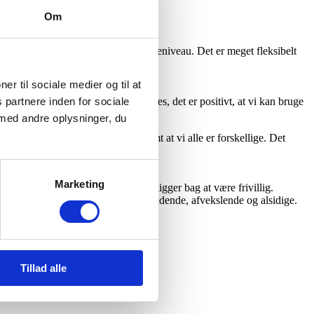
Om
 svarende til dit aktuelle kompetenceniveau. Det er meget fleksibelt
ner til sociale medier og til at
 partnere inden for sociale
ngsorientering eller andet. Jeg synes, det er positivt, at vi kan bruge
med andre oplysninger, du
ve både gode og dårlige dage – samt at vi alle er forskellige. Det
Marketing
de forstår den motivation, der ofte ligger bag at være frivillig.
. Uddannelsesaftenerne er derfor spændende, afvekslende og alsidige.
Tillad alle