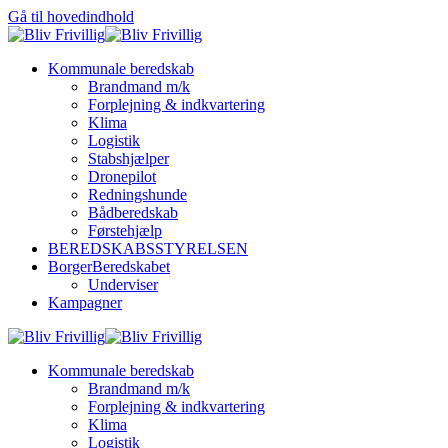
Gå til hovedindhold
Kommunale beredskab
Brandmand m/k
Forplejning & indkvartering
Klima
Logistik
Stabshjælper
Dronepilot
Redningshunde
Bådberedskab
Førstehjælp
BEREDSKABSSTYRELSEN
BorgerBeredskabet
Underviser
Kampagner
Kommunale beredskab
Brandmand m/k
Forplejning & indkvartering
Klima
Logistik