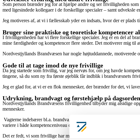
Som person brænder jeg for at hjælpe andre og ser frivilligheden som 
med ligesindede kollegaer i de forskellige specialer – samt udveksle er
Jeg motiveres af, at vi i fællesskab yder en indsats, hvor der er plads
Bruger sine praktiske og teoretiske kompetencer ak
I frivilligenheden har vi flere forskellige specialer. Jeg er en del af
mine færdigheder og kompetencer flere steder. Det motiverer mig til a
Nordvestjyllands Brandvæsen har nogle højtuddannede, motiverede og am
Gode til at tage imod de nye frivillige
Da jeg startede som frivillig, var jeg nervøs for, om jeg havde kompeten
tingene, så du som ny fra første øjeblik får indblik i brandvæsnets fri
Jeg er glad for, at vi er en flok mennesker, der brænder for det, vi lave
Udrykning, brandvagt og førstehjælp på dagsorde
Nordvestjyllands Brandvæsens frivilligenhed tilbyder mig alsidige o
mennesker.
Vagterne indebærer bl.a. brandvagter til større håndboldstævner og fø
variere i både kompetenceniveau og i tidslængde.
Det er fedt, vi som frivillige har mulighed for at komme med som obs