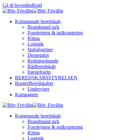
Gå til hovedindhold
Kommunale beredskab
Brandmand m/k
Forplejning & indkvartering
Klima
Logistik
Stabshjælper
Dronepilot
Redningshunde
Bådberedskab
Førstehjælp
BEREDSKABSSTYRELSEN
BorgerBeredskabet
Underviser
Kampagner
Kommunale beredskab
Brandmand m/k
Forplejning & indkvartering
Klima
Logistik