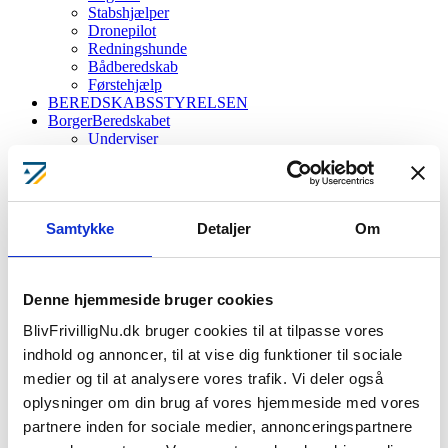
Stabshjælper
Dronepilot
Redningshunde
Bådberedskab
Førstehjælp
BEREDSKABSSTYRELSEN
BorgerBeredskabet
Underviser
Kampagner
Find frivilligenhed
Samtykke
Detaljer
Om
Beredskabsstyrelsen
Denne hjemmeside bruger cookies
Kilde: Beredskabsstyrelsen
BlivFrivilligNu.dk bruger cookies til at tilpasse vores
indhold og annoncer, til at vise dig funktioner til sociale
Frivillig i Beredskabsstyrelsen
medier og til at analysere vores trafik. Vi deler også
oplysninger om din brug af vores hjemmeside med vores
Som frivillig i Beredskabsstyrelsen gør du en forskel, når Danmark
bliver ramt af ulykker, kriser eller katastrofer. Ryk ud til
partnere inden for sociale medier, annonceringspartnere
brandslukning, oversvømmelser, eftersøgnings- og redningsarbejde