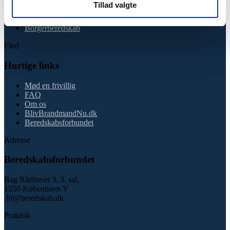
Tillad valgte
Find station
Se fagområder
Borgerberedskab
Find
Hurtige links
Mød en frivillig
FAQ
Om os
BlivBrandmandNu.dk
Beredskabsforbundet
Adresse
Beredskabsforbundet
Bag Rådhuset 3, 3. sal,
1550 København V
bf@beredskab.dk
Praktisk