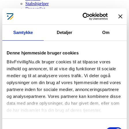
Stabshjælper
Dronepilot
Redningshunde
Bådberedskab
Førstehjælp
BEREDSKABSSTYRELSEN
Samtykke
Detaljer
Om
BorgerBeredskabet
Underviser
Kampagner
Denne hjemmeside bruger cookies
Find frivilligenhed
BlivFrivilligNu.dk bruger cookies til at tilpasse vores
Frivilligenheder
indhold og annoncer, til at vise dig funktioner til sociale
medier og til at analysere vores trafik. Vi deler også
oplysninger om din brug af vores hjemmeside med vores
Forside
Frivilligenhed
partnere inden for sociale medier, annonceringspartnere
Nordjylland
og analysepartnere. Vores partnere kan kombinere disse
data med andre oplysninger, du har givet dem, eller som
Frivilligenheder
de har indsamlet fra din brug af deres tjenester.
Samtykkevalg