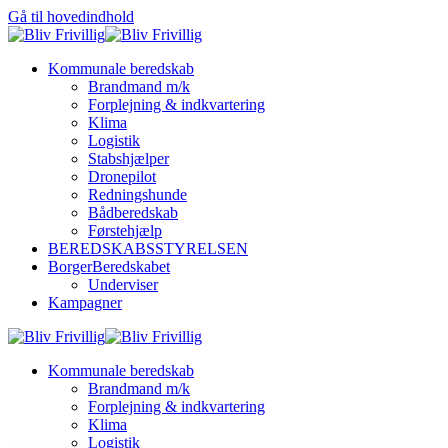
Gå til hovedindhold
Kommunale beredskab
Brandmand m/k
Forplejning & indkvartering
Klima
Logistik
Stabshjælper
Dronepilot
Redningshunde
Bådberedskab
Førstehjælp
BEREDSKABSSTYRELSEN
BorgerBeredskabet
Underviser
Kampagner
Kommunale beredskab
Brandmand m/k
Forplejning & indkvartering
Klima
Logistik