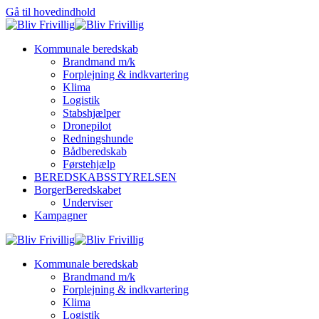
Gå til hovedindhold
Kommunale beredskab
Brandmand m/k
Forplejning & indkvartering
Klima
Logistik
Stabshjælper
Dronepilot
Redningshunde
Bådberedskab
Førstehjælp
BEREDSKABSSTYRELSEN
BorgerBeredskabet
Underviser
Kampagner
Kommunale beredskab
Brandmand m/k
Forplejning & indkvartering
Klima
Logistik