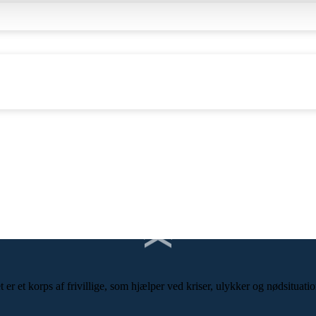
r et korps af frivillige, som hjælper ved kriser, ulykker og nødsituatio