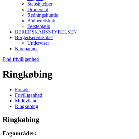
Stabshjælper
Dronepilot
Redningshunde
Bådberedskab
Førstehjælp
BEREDSKABSSTYRELSEN
BorgerBeredskabet
Underviser
Kampagner
Find frivilligenhed
Ringkøbing
Forside
Frivilligenhed
Midtjylland
Ringkøbing
Ringkøbing
Fagområder: