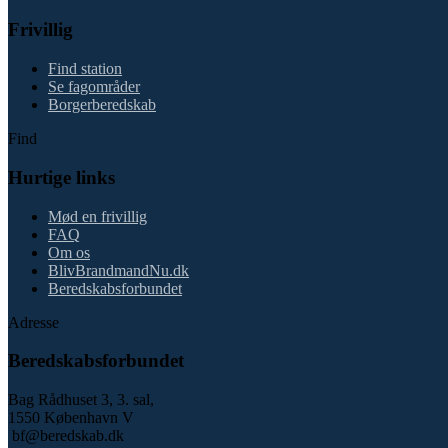
Frivillig
Find station
Se fagområder
Borgerberedskab
Find
Hurtige links
Mød en frivillig
FAQ
Om os
BlivBrandmandNu.dk
Beredskabsforbundet
Adresse
Beredskabsforbundet
Bag Rådhuset 3, 3. sal,
1550 København V
bf@beredskab.dk