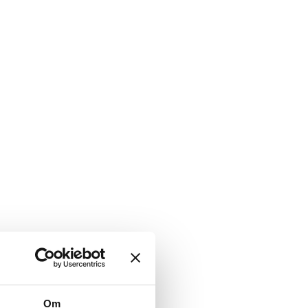
Birkmosevej 22
6950 Ringkøbing
Lars Lyngvig
ll@brmv.dk
93594856
Om