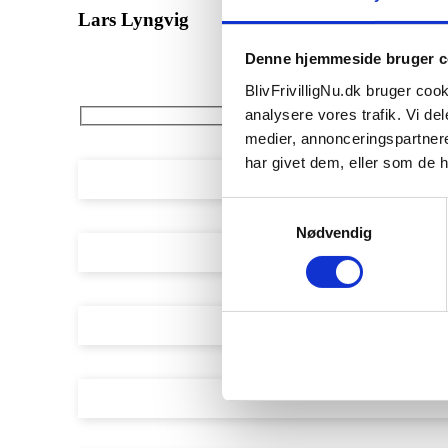
Lars Lyngvig
Denne hjemmeside bruger c
BlivFrivilligNu.dk bruger cooki
analysere vores trafik. Vi d
medier, annonceringspartner
Fulde navn
har givet dem, eller som de h
Samtykkevalg
E-mail
Nødvendig
Telefon
By
Emne