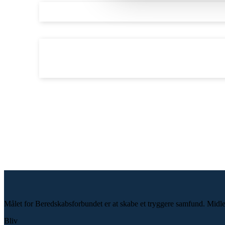
Besked
Målet for Beredskabsforbundet er at skabe et tryggere samfund. Midlet e
Bliv