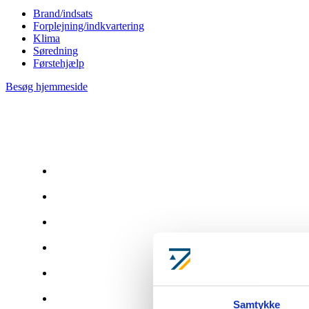
Brand/indsats
Forplejning/indkvartering
Klima
Søredning
Førstehjælp
Besøg hjemmeside
Adresse
By
Kontaktperson
Mail
Telefon
Status
Samtykke