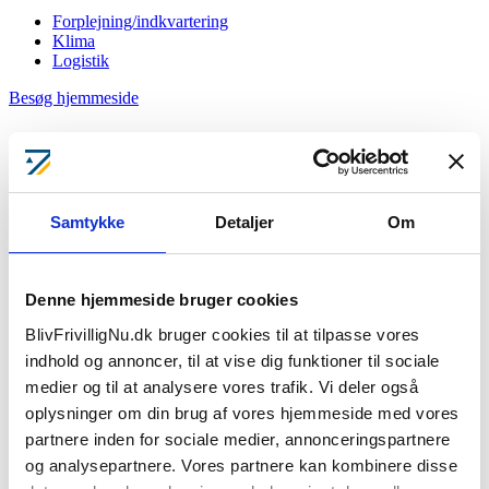
Forplejning/indkvartering
Klima
Logistik
Besøg hjemmeside
Adresse
Åsumvej 35
By
5240 Odense SØ
Samtykke
Detaljer
Om
Kontaktperson
Michel H K Andreassen
Mail
mhean@beredskabfyn.dk
Denne hjemmeside bruger cookies
Telefon
BlivFrivilligNu.dk bruger cookies til at tilpasse vores
23362917
Status
indhold og annoncer, til at vise dig funktioner til sociale
Søger kandidater
medier og til at analysere vores trafik. Vi deler også
oplysninger om din brug af vores hjemmeside med vores
Michel H K Andreassen
partnere inden for sociale medier, annonceringspartnere
og analysepartnere. Vores partnere kan kombinere disse