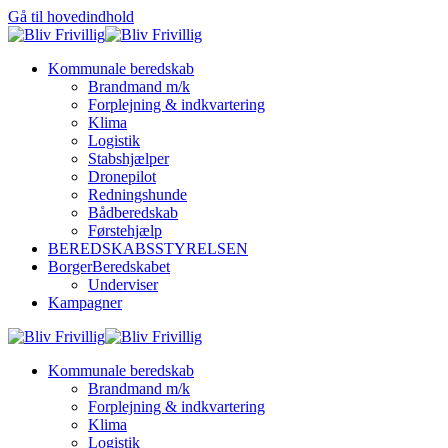
Gå til hovedindhold
Kommunale beredskab
Brandmand m/k
Forplejning & indkvartering
Klima
Logistik
Stabshjælper
Dronepilot
Redningshunde
Bådberedskab
Førstehjælp
BEREDSKABSSTYRELSEN
BorgerBeredskabet
Underviser
Kampagner
Kommunale beredskab
Brandmand m/k
Forplejning & indkvartering
Klima
Logistik