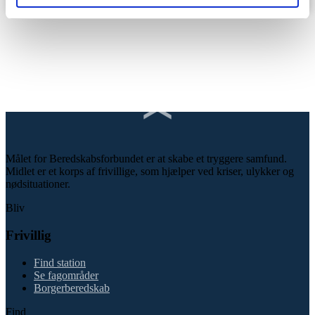
Målet for Beredskabsforbundet er at skabe et tryggere samfund.
Midlet er et korps af frivillige, som hjælper ved kriser, ulykker og
nødsituationer.
Bliv
Frivillig
Find station
Se fagområder
Borgerberedskab
Find