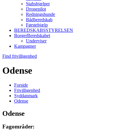
Stabshjælper
Dronepilot
Redningshunde
Bådberedskab
Førstehjælp
BEREDSKABSSTYRELSEN
BorgerBeredskabet
Underviser
Kampagner
Find frivilligenhed
Odense
Forside
Frivilligenhed
Syddanmark
Odense
Odense
Fagområder: