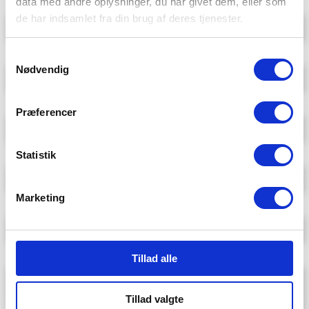
data med andre oplysninger, du har givet dem, eller som
Fulde navn
de har indsamlet fra din brug af deres tjenester.
Samtykkevalg
E-mail
Nødvendig
Telefon
Præferencer
Statistik
By
Marketing
Emne
Tillad alle
Besked
Tillad valgte