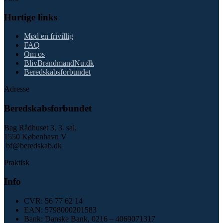
Hurtige links
Mød en frivillig
FAQ
Om os
BlivBrandmandNu.dk
Beredskabsforbundet
Adresse
Beredskabsforbundet
Bag Rådhuset 3, 3. sal,
1550 København V
bf@beredskab.dk
Praktisk
Info
CVR: 56 77 62 14
EAN: 5798000201583
Bank: Danske Bank, 0216 – 4069071317