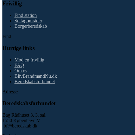
Frivillig
Find station
Se fagområder
Borgerberedskab
Find
Hurtige links
Mød en frivillig
FAQ
Om os
BlivBrandmandNu.dk
Beredskabsforbundet
Adresse
Beredskabsforbundet
Bag Rådhuset 3, 3. sal,
1550 København V
bf@beredskab.dk