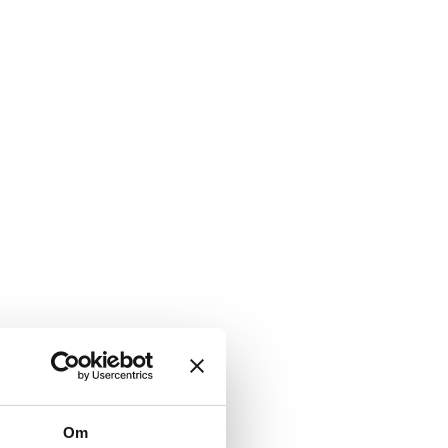
Ndr Ringvej 6
4800 Nykøbing F
Henrik B. Christensen
hbc@lfbv.dk
61948026
Om
Søger kandidater