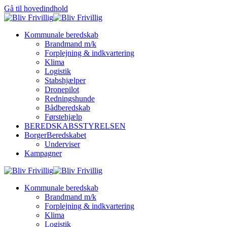
Gå til hovedindhold
Kommunale beredskab
Brandmand m/k
Forplejning & indkvartering
Klima
Logistik
Stabshjælper
Dronepilot
Redningshunde
Bådberedskab
Førstehjælp
BEREDSKABSSTYRELSEN
BorgerBeredskabet
Underviser
Kampagner
Kommunale beredskab
Brandmand m/k
Forplejning & indkvartering
Klima
Logistik