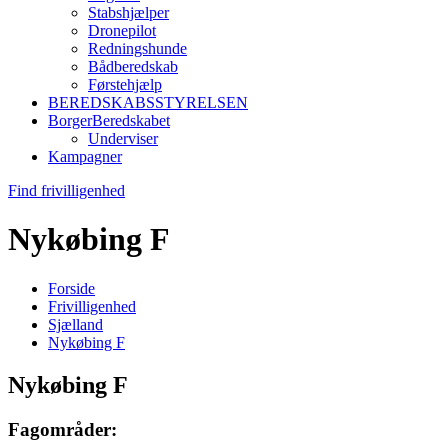
Stabshjælper
Dronepilot
Redningshunde
Bådberedskab
Førstehjælp
BEREDSKABSSTYRELSEN
BorgerBeredskabet
Underviser
Kampagner
Find frivilligenhed
Nykøbing F
Forside
Frivilligenhed
Sjælland
Nykøbing F
Nykøbing F
Fagområder: