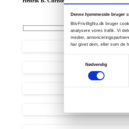
Henrik B. Christensen
Denne hjemmeside bruger c
BlivFrivilligNu.dk bruger cooki
analysere vores trafik. Vi d
medier, annonceringspartner
Fulde navn
har givet dem, eller som de h
Samtykkevalg
E-mail
Nødvendig
Telefon
By
Emne