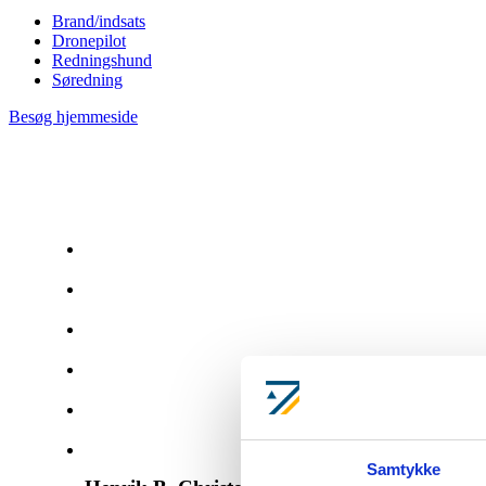
Brand/indsats
Dronepilot
Redningshund
Søredning
Besøg hjemmeside
Adresse
By
Kontaktperson
Mail
Telefon
Status
Samtykke