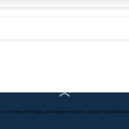
r et korps af frivillige, som hjælper ved kriser, ulykker og nødsituatio