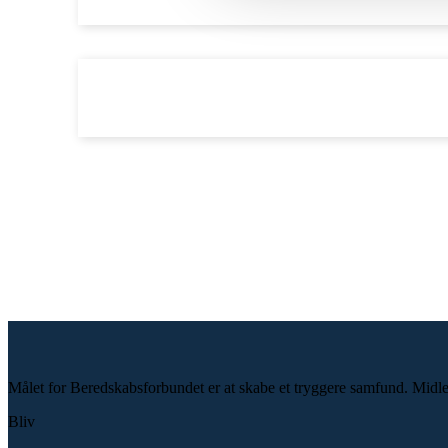
Besked
Målet for Beredskabsforbundet er at skabe et tryggere samfund. Midlet e
Bliv