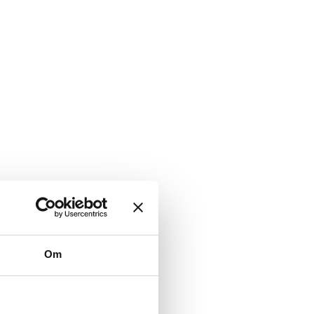
Vilstrupvej 55
6100 Haderslev
–
brs-ktp-sj@brs.dk
72852030
Om
Søger kandidater