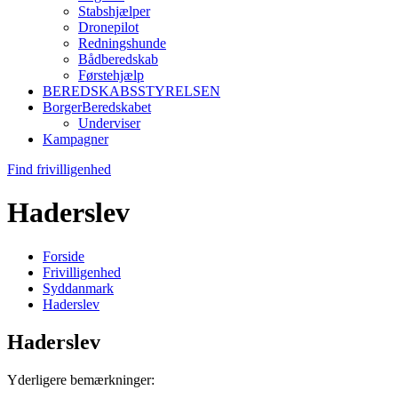
Stabshjælper
Dronepilot
Redningshunde
Bådberedskab
Førstehjælp
BEREDSKABSSTYRELSEN
BorgerBeredskabet
Underviser
Kampagner
Find frivilligenhed
Haderslev
Forside
Frivilligenhed
Syddanmark
Haderslev
Haderslev
Yderligere bemærkninger: