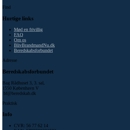
Find
Hurtige links
Mød en frivillig
FAQ
Om os
BlivBrandmandNu.dk
Beredskabsforbundet
Adresse
Beredskabsforbundet
Bag Rådhuset 3, 3. sal,
1550 København V
bf@beredskab.dk
Praktisk
Info
CVR: 56 77 62 14