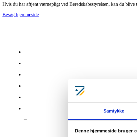
Hvis du har aftjent værnepligt ved Beredskabsstyrelsen, kan du blive t
Besøg hjemmeside
Adresse
By
Kontaktperson
Mail
Telefon
Status
Samtykke
–
Denne hjemmeside bruger c