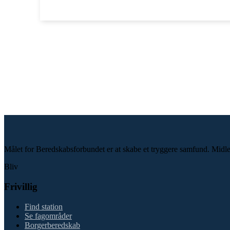
Målet for Beredskabsforbundet er at skabe et tryggere samfund. Midlet e
Bliv
Frivillig
Find station
Se fagområder
Borgerberedskab