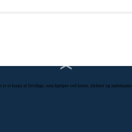
r et korps af frivillige, som hjælper ved kriser, ulykker og nødsituatio