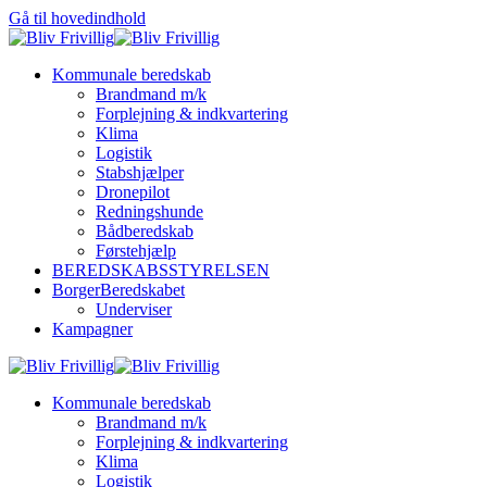
Gå til hovedindhold
Kommunale beredskab
Brandmand m/k
Forplejning & indkvartering
Klima
Logistik
Stabshjælper
Dronepilot
Redningshunde
Bådberedskab
Førstehjælp
BEREDSKABSSTYRELSEN
BorgerBeredskabet
Underviser
Kampagner
Kommunale beredskab
Brandmand m/k
Forplejning & indkvartering
Klima
Logistik