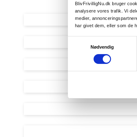
BlivFrivilligNu.dk bruger cooki
analysere vores trafik. Vi d
Fulde navn
medier, annonceringspartner
har givet dem, eller som de h
E-mail
Samtykkevalg
Nødvendig
Telefon
By
Emne
Besked