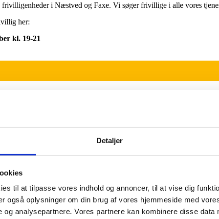
frivilligenheder i Næstved og Faxe. Vi søger frivillige i alle vores tjene
illig her:
er kl. 19-21
Detaljer
supplerende beredskab
ookies
nhold og vi kan tilbyde dig en unik fritidsbeskæftigelse med fantas
es til at tilpasse vores indhold og annoncer, til at vise dig funktio
eler også oplysninger om din brug af vores hjemmeside med vores
et er ikke nødvendigt med en relevant beredskabsmæssig uddannelse i forv
e og analysepartnere. Vores partnere kan kombinere disse data 