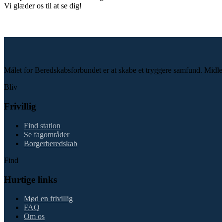
Vi glæder os til at se dig!
Målet for Beredskabsforbundet er at skabe et tryggere samfund. Midlet e
Bliv
Frivillig
Find station
Se fagområder
Borgerberedskab
Find
Hurtige links
Mød en frivillig
FAQ
Om os