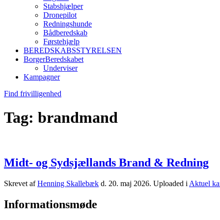
Stabshjælper
Dronepilot
Redningshunde
Bådberedskab
Førstehjælp
BEREDSKABSSTYRELSEN
BorgerBeredskabet
Underviser
Kampagner
Find frivilligenhed
Tag:
brandmand
Midt- og Sydsjællands Brand & Redning
Skrevet af
Henning Skallebæk
d.
20. maj 2026
. Uploaded i
Aktuel k
Informationsmøde