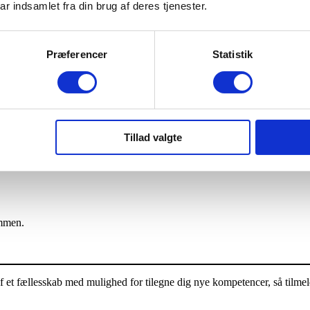
ar indsamlet fra din brug af deres tjenester.
eller komplicerede ulykker og opgaver.
Præferencer
Statistik
lar med mad og et varmt tæppe.
Tillad valgte
er i vores natur.
ammen.
 et fællesskab med mulighed for tilegne dig nye kompetencer, så tilmel