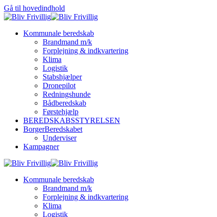
Gå til hovedindhold
Kommunale beredskab
Brandmand m/k
Forplejning & indkvartering
Klima
Logistik
Stabshjælper
Dronepilot
Redningshunde
Bådberedskab
Førstehjælp
BEREDSKABSSTYRELSEN
BorgerBeredskabet
Underviser
Kampagner
Kommunale beredskab
Brandmand m/k
Forplejning & indkvartering
Klima
Logistik